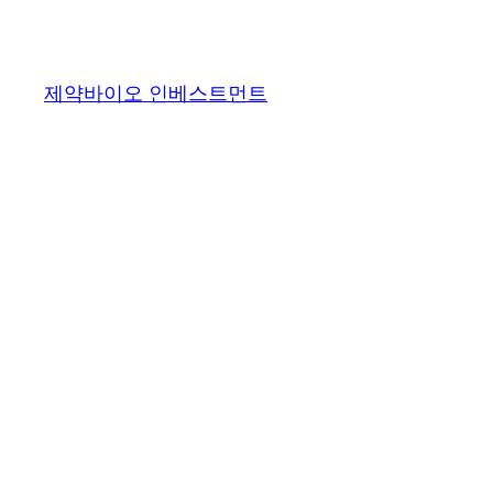
콘
텐
츠
제약바이오 인베스트먼트
로
바
로
가
기