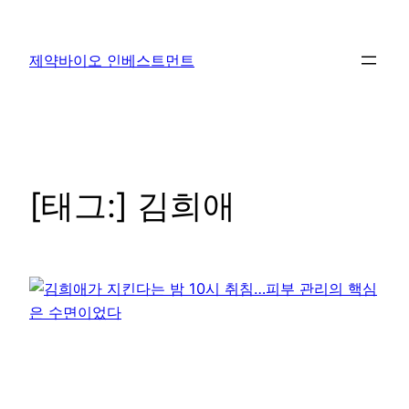
콘
텐
제약바이오 인베스트먼트
츠
로
바
로
가
기
[태그:]
김희애