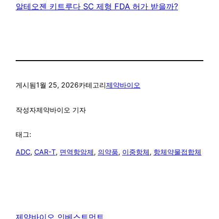
알테오젠 키트루다 SC 제형 FDA 허가 받을까?
게시됨
1월 25, 2026
카테고리
제약바이오
작성자
제약바이오 기자
태그:
ADC
, 
CAR-T
, 
면역항암제
, 
의약품
, 
이중항체
, 
항체약물접합체
제약바이오 인베스트먼트