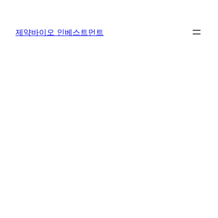
콘
텐
제약바이오 인베스트먼트
츠
로
바
로
가
기