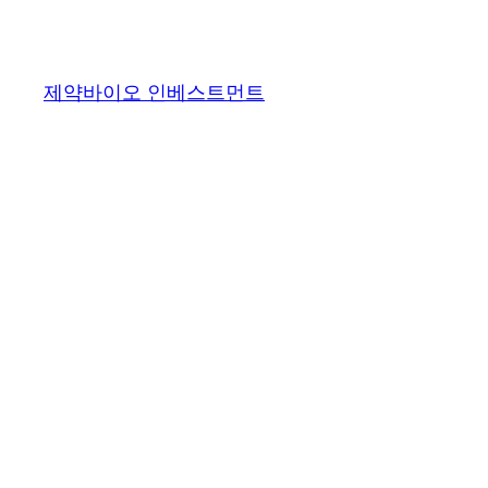
콘
텐
츠
제약바이오 인베스트먼트
로
바
로
가
기