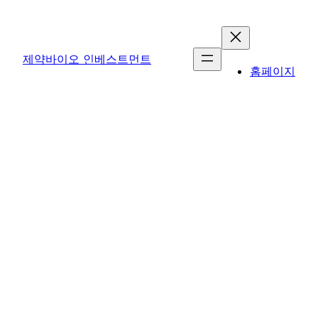
콘
텐
츠
제약바이오 인베스트먼트
로
홈페이지
바
로
가
기