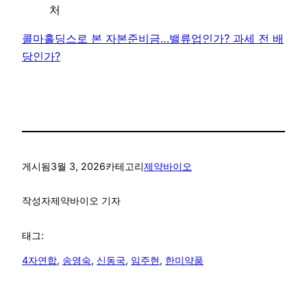
처
콜마홀딩스로 본 자본준비금…밸류업인가? 과세 전 배
당인가?
게시됨
3월 3, 2026
카테고리
제약바이오
작성자
제약바이오 기자
태그:
4자연합
, 
송영숙
, 
신동국
, 
임주현
, 
한미약품