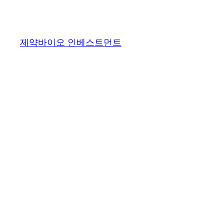
콘
텐
츠
제약바이오 인베스트먼트
로
바
로
가
기