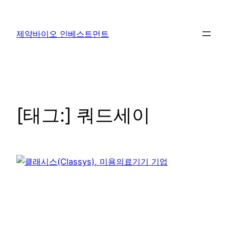
콘
텐
제약바이오 인베스트먼트
츠
로
바
로
가
기
[태그:]
쿼드세이