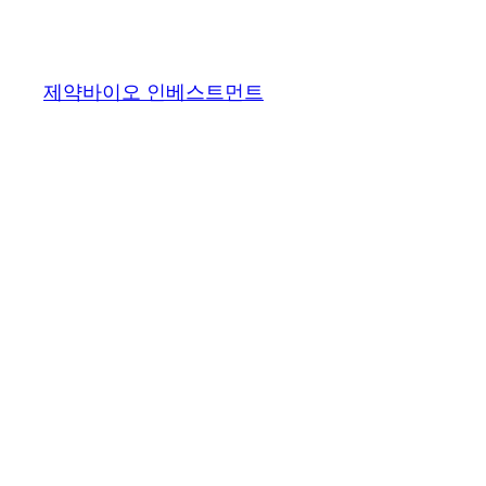
콘
텐
츠
제약바이오 인베스트먼트
로
바
로
가
기