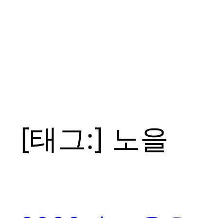
[태그:]
노을